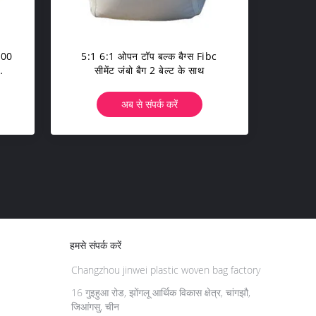
 500
5:1 6:1 ओपन टॉप बल्क बैग्स Fibc
सीमेंट जंबो बैग 2 बेल्ट के साथ
अब से संपर्क करें
हमसे संपर्क करें
Changzhou jinwei plastic woven bag factory
16 गुइहुआ रोड, झोंगलू आर्थिक विकास क्षेत्र, चांगझौ,
जिआंगसु, चीन