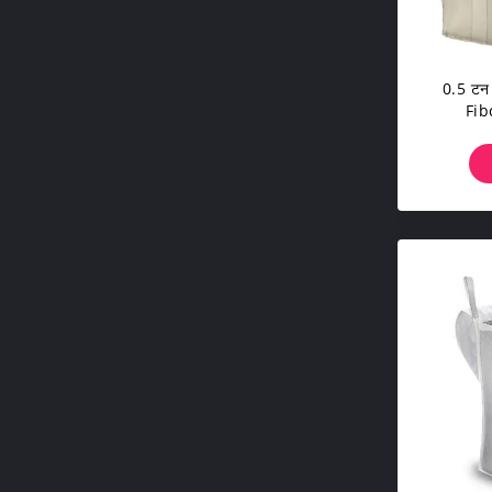
0.5 टन 
Fibc