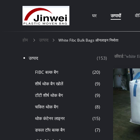
घर
उत्पादों
वीड
होम
उत्पाद
White Fibc Bulk Bags ऑनलाइन निर्माता
कीवर्ड:"
white f
उत्पाद
(153)
FIBC बल्क बैग
(20)
शीर्ष थोक बैग खोलें
(9)
टोंटी शीर्ष थोक बैग
(9)
चकित थोक बैग
(8)
थोक कंटेनर लाइनर
(15)
डफल टॉप बल्क बैग
(7)