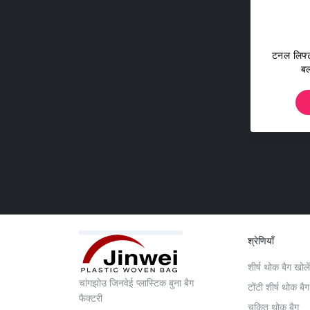
टनल लिफ्ट 
बल
श्रेणियाँ
शीर्ष थोक बैग खोलें
चांगझोउ जिनवेई प्लास्टिक बुना बैग
टोंटी शीर्ष थोक बैग
फैक्टरी
चकित थोक बैग