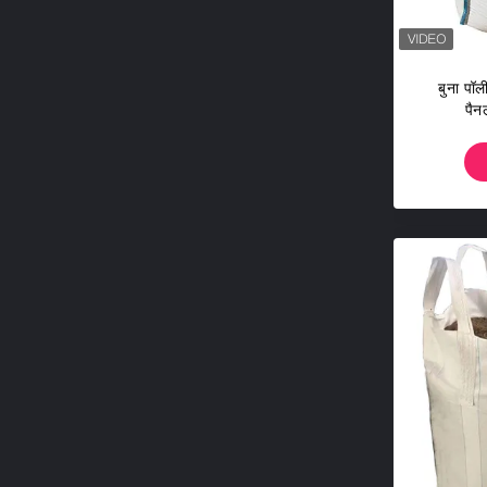
बुना पॉ
पैन