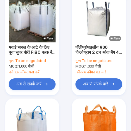
मकई चावल के आटे के लिए
पॉलीप्रोपाइलीन 900
बुना सुपर बोरी FIBC बल्क बैग
किलोग्राम 2 टन थोक बैग 4
फ्लैट बॉटम व्हाइट 2000
पैनल Fibc यूवी प्रतिरोध
मूल्य:
To be negotiated
मूल्य:
To be negotiated
किग्रा
MOQ:
1,000 पीसी
MOQ:
1,000 पीसी
नवीनतम कीमत पता करें
नवीनतम कीमत पता करें
अब से संपर्क करें
अब से संपर्क करें