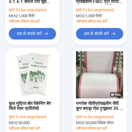
5:1 6:1 डफल टॉप यूवी
प्रवाहकीय FIBC एंटी स्टेटिक
हमारे बारे में
इलाज
लाइनर 1.0 - 8.0 मिलियन
मूल्य:
To be negotiated
मूल्य:
To be negotiated
मोटाई:
MOQ:
1,000 पीसी
MOQ:
1,000 पीसी
कारखाना भ्रमण
नवीनतम कीमत पता करें
नवीनतम कीमत पता करें
गुणवत्ता नियंत्रण
अब से संपर्क करें
अब से संपर्क करें
संपर्क करें
समाचार
मामलों
एक उद्धरण का अनुरोध करें
कुल मुद्रित बोप पैकेजिंग बैग
पनरोक पॉलीप्रोपाइलीन पीपी
सिले पंचर प्रतिरोधी
बुना कपड़ा रोल ट्यूबलर 35 -
FIBC बल्क बैग
120 सेमी चौड़ाई:
मूल्य:
To be negotiated
मूल्य:
To be negotiated
शीर्ष थोक बैग खोलें
MOQ:
50,000
MOQ:
50,000 रैखिक मीटर
नवीनतम कीमत पता करें
नवीनतम कीमत पता करें